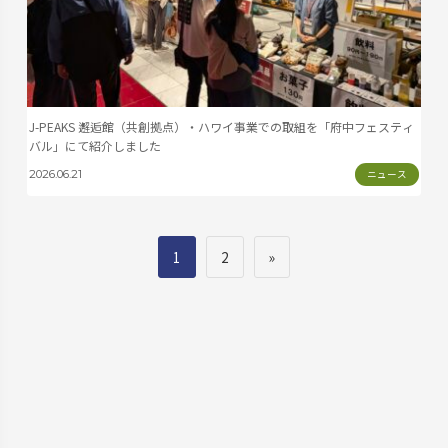
J-PEAKS 邂逅館（共創拠点）・ハワイ事業での取組を「府中フェスティ
バル」にて紹介しました
ニュース
2026.06.21
1
2
»