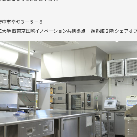
府中市幸町３－５－８
工大学 西東京国際イノベーション共創拠点 邂逅館２階 シェアオ