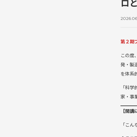
ロ
2026.06
第２期
この度
発・製
を体系
「科学
家・事
【開講
「こん