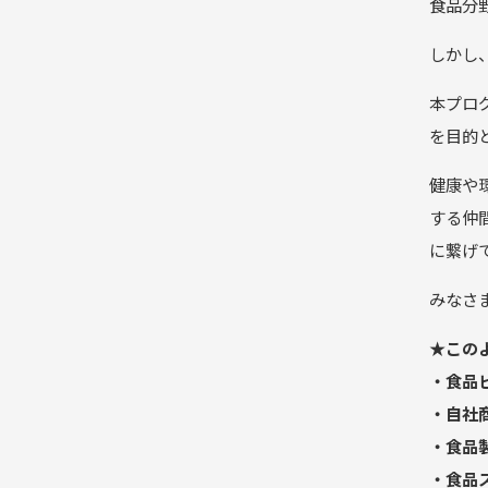
食品分
しかし
本プロ
を目的
健康や
する仲
に繋げ
みなさ
★この
・食品
・自社
・食品
・食品