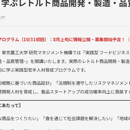
と学ぶレトルト商品開発・製造・品
.17
プログラム（10/31初回）：8月上旬に情報公開・募集開始予定！
（
、東京農工大学 研究マネジメント機構では「実践型 フードビジネス
造・品質管理−」を開講いたします。実際のレトルト商品開発・製
的に学ぶ実践型若手人材育成プログラムです。
的根拠に基づいた商品設計」「法規制を遵守したリスクマネジメン
業開発人材を育成し、食品スタートアップの成功確率向上に貢献す
にあたって】
な商品をつくりたい」「食を通じて社会課題を解決したい」「地域