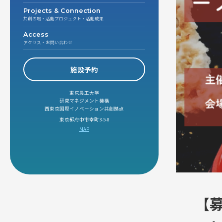
Projects & Connection
共創の場・活動プロジェクト・活動成果
Access
アクセス・お問い合わせ
施設予約
東京農工大学
研究マネジメント機構
西東京国際イノベーション共創拠点
東京都府中市幸町3-5-8
MAP
【